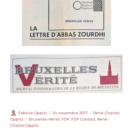
Auteur
Publié
Catégories
Fabrice Oppitz
24 novembre 2017
René-Charles
le
Étiquettes
Oppitz
Bruxelles-Vérité
,
FDF
,
FDF Contact
,
René-
Charles Oppitz