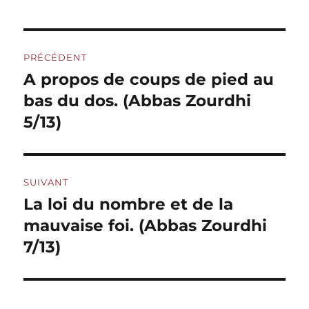
Navigation
PRÉCÉDENT
de
A propos de coups de pied au
Publication
précédente :
bas du dos. (Abbas Zourdhi
l’article
5/13)
SUIVANT
La loi du nombre et de la
Publication
suivante :
mauvaise foi. (Abbas Zourdhi
7/13)