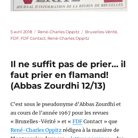
Publié
Catégories
Étiquettes
5 avril 2018
René-Charles Oppitz
Bruxelles-Vérité
,
le
FDF
,
FDF Contact
,
René-Charles Oppitz
Il ne suffit pas de prier… il
faut prier en flamand!
(Abbas Zourdhi 12/13)
C’est sous le pseudonyme d’Abbas Zourdhi et
au cours de l’année 1967 pour les revues
« Bruxelles-Vérité » et «
FDF
Contact » que
René-Charles Oppitz
rédigea à la manière de