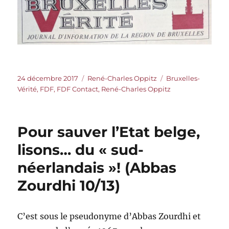
Publié
Catégories
Étiquettes
24 décembre 2017
René-Charles Oppitz
Bruxelles-
le
Vérité
,
FDF
,
FDF Contact
,
René-Charles Oppitz
Pour sauver l’Etat belge,
lisons… du « sud-
néerlandais »! (Abbas
Zourdhi 10/13)
C’est sous le pseudonyme d’Abbas Zourdhi et