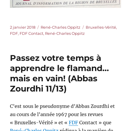
Publié
Catégories
Étiquettes
2 janvier 2018
René-Charles Oppitz
Bruxelles-Vérité
,
le
FDF
,
FDF Contact
,
René-Charles Oppitz
Passez votre temps à
apprendre le flamand…
mais en vain! (Abbas
Zourdhi 11/13)
C’est sous le pseudonyme d’Abbas Zourdhi et
au cours de l’année 1967 pour les revues
« Bruxelles-Vérité » et «
FDF
Contact » que
René-Charles Oppitz
rédigea à la manière de